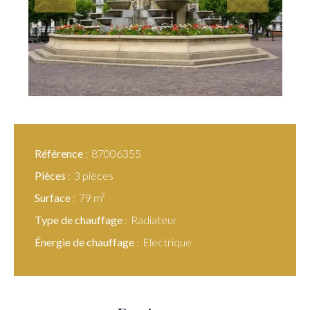
Référence
87006355
Pièces
3 pièces
Surface
79 m²
Type de chauffage
Radiateur
Énergie de chauffage
Electrique