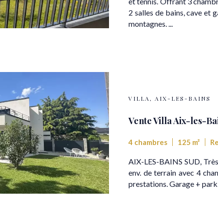
et tennis. Offrant 3 chambr
2 salles de bains, cave et
montagnes. ...
VILLA, AIX-LES-BAINS
Vente Villa Aix-les-Ba
4 chambres
125 m²
Re
AIX-LES-BAINS SUD, Très b
env. de terrain avec 4 cham
prestations. Garage + parki