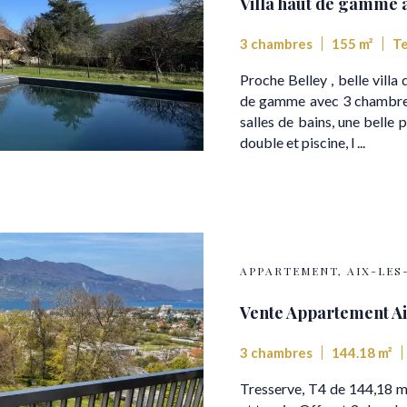
Villa haut de gamme à
3 chambres
155 m²
Te
Proche Belley , belle villa
de gamme avec 3 chambres 
salles de bains, une belle 
double et piscine, l ...
APPARTEMENT, AIX-LES
Vente Appartement Ai
3 chambres
144.18 m²
Tresserve, T4 de 144,18 m