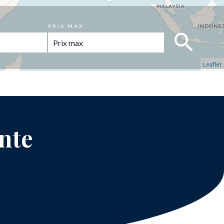
PRIX MAX
Leaflet
ente