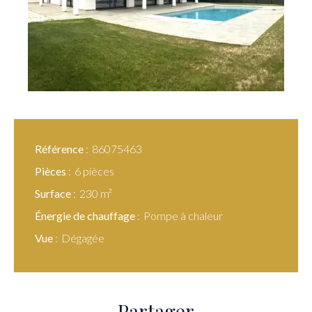
Référence
86075463
Pièces
6 pièces
Surface
230 m²
Énergie de chauffage
Pompe à chaleur
Vue
Dégagée
Partager